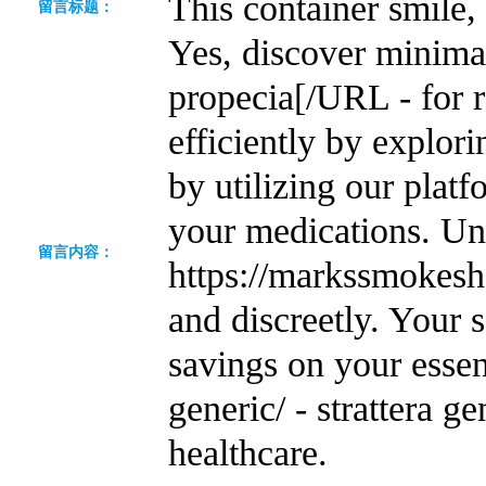
This container smile,
留言标题：
Yes, discover minima
propecia[/URL - for r
efficiently by explor
by utilizing our plat
your medications. Un
留言内容：
https://markssmokesho
and discreetly. Your 
savings on your esse
generic/ - strattera 
healthcare.