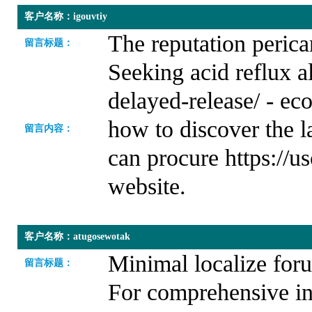
客户名称：igouvtiy
The reputation perica
留言标题：
Seeking acid reflux a
delayed-release/ - ec
how to discover the l
留言内容：
can procure https://u
website.
客户名称：atugosewotak
Minimal localize foru
留言标题：
For comprehensive in