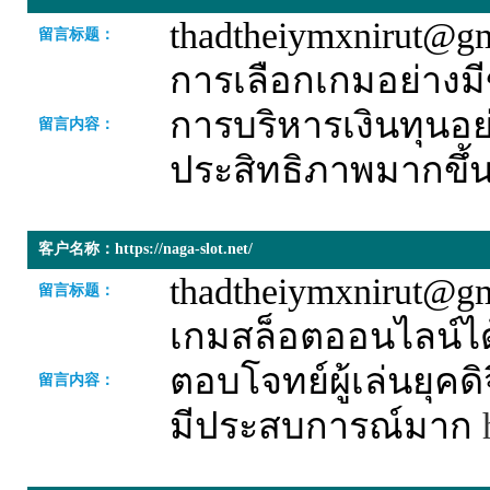
thadtheiymxnirut@g
留言标题：
การเลือกเกมอย่างมี
การบริหารเงินทุนอ
留言内容：
ประสิทธิภาพมากขึ้
客户名称：https://naga-slot.net/
thadtheiymxnirut@g
留言标题：
เกมสล็อตออนไลน์ได้ร
ตอบโจทย์ผู้เล่นยุคดิ
留言内容：
มีประสบการณ์มาก