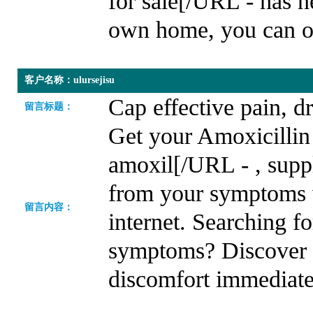
for sale[/URL - has n
own home, you can ob
客户名称：ulursejisu
Cap effective pain, dr
留言标题：
Get your Amoxicillin
amoxil[/URL - , suppl
from your symptoms
留言内容：
internet. Searching f
symptoms? Discover ho
discomfort immediate