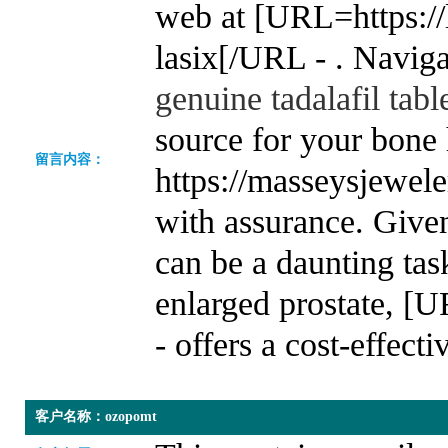
web at [URL=https://
lasix[/URL - . Naviga
genuine tadalafil tab
source for your bone
留言内容：
https://masseysjewele
with assurance. Given
can be a daunting tas
enlarged prostate, [
- offers a cost-effecti
客户名称：ozopomt