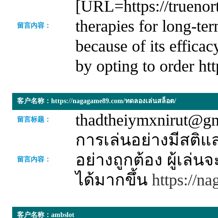
[URL=https://truenor
therapies for long-ter
留言内容：
because of its effica
by opting to order ht
客户名称：https://nagagame89.com/ทดลองเล่นสล็อต/
thadtheiymxnirut@g
留言标题：
การเล่นอย่างมีสติแ
อย่างถูกต้อง ผู้เล
留言内容：
ได้มากขึ้น
https://
客户名称：ambslot