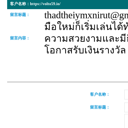
客户名称：https://volto59.io/
thadtheiymxnirut@g
留言标题：
มือใหม่ก็เริ่มเล่น
ความสวยงามและมีธี
留言内容：
โอกาสรับเงินรางวั
客户名称：
留言标题：